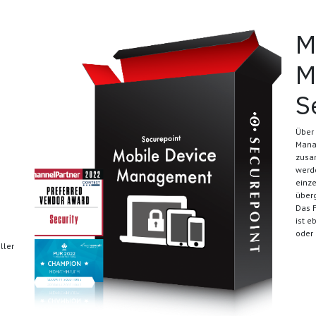
​​
M
S
Über
Mana
zusam
werd
einze
überg
Das F
ist e
oder 
ller