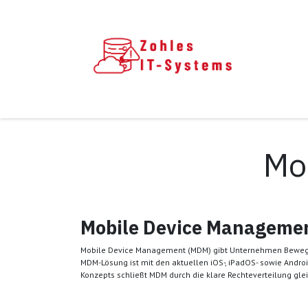
Zum Inhalt springen
Home
Leistungen
Kontakt
Fernwa
Mo
Mobile Device Managemen
Mobile Device Management (MDM) gibt Unternehmen Bewegung
MDM-Lösung ist mit den aktuellen iOS-, iPadOS- sowie Andro
Konzepts schließt MDM durch die klare Rechteverteilung gl