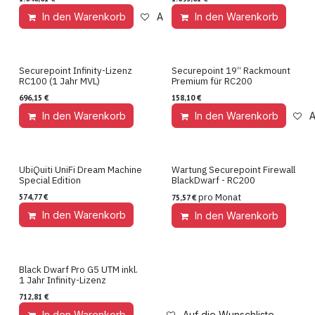
In den Warenkorb
Auf die Wunschliste
In den Warenkorb
Securepoint Infinity-Lizenz
Securepoint 19“ Rackmount
Lizenz
Hardware
RC100 (1 Jahr MVL)
Premium für RC200
696,15
€
158,10
€
In den Warenkorb
Auf die Wunschliste
In den Warenkorb
A
UbiQuiti UniFi Dream Machine
Wartung Securepoint Firewall
Hardware
Wartung
Special Edition
BlackDwarf - RC200
pro Monat
574,77
€
75,57
€
In den Warenkorb
Auf die Wunschliste
In den Warenkorb
Black Dwarf Pro G5 UTM inkl.
Hardware
1 Jahr Infinity-Lizenz
712,81
€
In den Warenkorb
Auf die Wunschliste