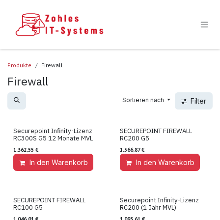
Zum Inhalt springen
Produkte
Firewall
Firewall
Sortieren nach
Filter
Securepoint Infinity-Lizenz
SECUREPOINT FIREWALL
Lizenz
Hardware
RC300S G5 12 Monate MVL
RC200 G5
1.362,55
€
1.566,87
€
In den Warenkorb
Auf die Wunschliste
In den Warenkorb
SECUREPOINT FIREWALL
Securepoint Infinity-Lizenz
Hardware
Lizenz
RC100 G5
RC200 (1 Jahr MVL)
1.046,01
€
1.093,61
€