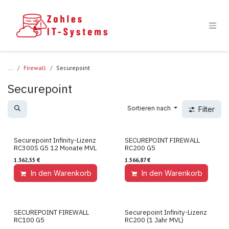
Zum Inhalt springen
...
Firewall
Securepoint
Securepoint
Sortieren nach
Filter
Securepoint Infinity-Lizenz
SECUREPOINT FIREWALL
Lizenz
Hardware
RC300S G5 12 Monate MVL
RC200 G5
1.362,55
€
1.566,87
€
In den Warenkorb
Auf die Wunschliste
In den Warenkorb
SECUREPOINT FIREWALL
Securepoint Infinity-Lizenz
Hardware
Lizenz
RC100 G5
RC200 (1 Jahr MVL)