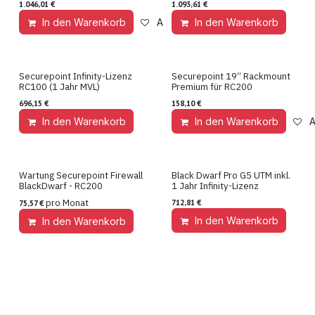
1.046,01
€
1.093,61
€
In den Warenkorb
Auf die Wunschliste
In den Warenkorb
Securepoint Infinity-Lizenz
Securepoint 19“ Rackmount
Lizenz
Hardware
RC100 (1 Jahr MVL)
Premium für RC200
696,15
€
158,10
€
In den Warenkorb
Auf die Wunschliste
In den Warenkorb
A
Wartung Securepoint Firewall
Black Dwarf Pro G5 UTM inkl.
Wartung
Hardware
BlackDwarf - RC200
1 Jahr Infinity-Lizenz
pro Monat
712,81
€
75,57
€
In den Warenkorb
In den Warenkorb
Auf die Wunschliste