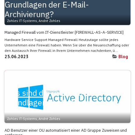
Grundlagen der E-Mail-
Archivierung?
Zohles IT-Systems, André Zohles
Managed Firewall vom IT-Dienstleister [FIREWALL-AS-A-SERVICE]
Hardware Service Support Managed Firewall Heutzutage sollte jedes
Unternehmen eine Firewall haben. Wenn Sie über die Neuanschaffung oder
den Austausch Ihrer Firewall in Ihrem Unternehmen nachdenken, ü...
25.06.2023
Blog
Was sind die rechtlichen
Grundlagen der E-Mail-
Archivierung?
Zohles IT-Systems, André Zohles
AD Benutzer einer OU automatisiert einer AD Gruppe Zuweisen und
entfernen