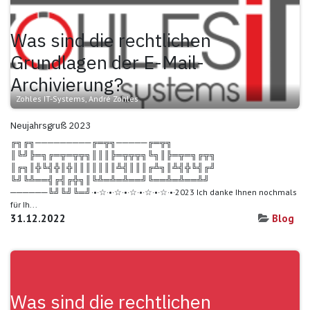
Was sind die rechtlichen
Grundlagen der E-Mail-
Archivierung?
Zohles IT-Systems, André Zohles
Neujahrsgruß 2023
╔╗╔╗─────────╔═╦╗─────╔═╦╗
║╚╝╠═╗╔═╦═╦╦╗║║║╠═╦╦╦╗╚╗║╠═╦═╗╔╦╗
║╔╗║╬╚╣╬║╬║║║║║║║╩╣║║║╔╩╗║╩╣╬╚╣╔╝
╚╝╚╩══╣╔╣╔╬╗║╚╩═╩═╩══╝╚══╩═╩══╩╝
──────╚╝╚╝╚═╝·•·☆·•·☆·•·☆·•·☆·•·☆·•·2023 Ich danke Ihnen nochmals
für Ih...
31.12.2022
Blog
Was sind die rechtlichen